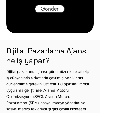
Gönder
Dijital Pazarlama Ajansı
ne iş yapar?
Dijital pazarlama ajansı, günümüzdeki rekabetçi
iş dünyasında şirketlerin çevrimiçi varlıklarını
güçlendirme görevini üstlenir. Bu ajanslar, mobil
uygulama geliştirme, Arama Motoru
Optimizasyonu (SEO), Arama Motoru
Pazarlaması (SEM), sosyal medya yönetimi ve
sosyal medya reklamcılığı gibi çeşitli hizmetler
sunarlar. Ayrıca, içerik üretimi konusunda da
uzmanlaşmış olan bu dijital pazarlama ajansları,
markaların hedef kitleleriyle etkileşimini artırmak
için kaliteli ve etkili içerikler hazırlarlar.