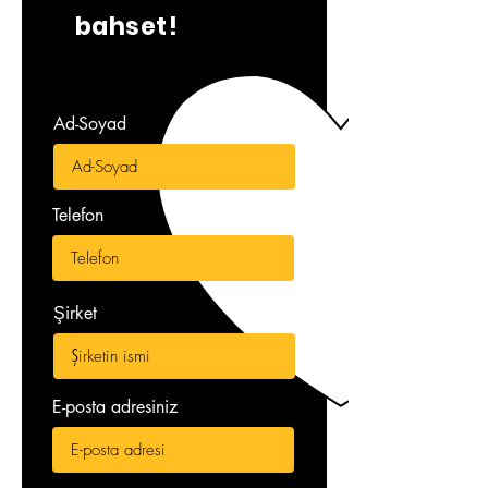
bahset!
Ad-Soyad
Telefon
Şirket
E-posta adresiniz