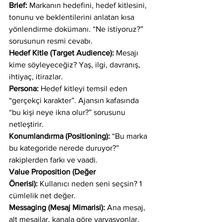
Brief:
 Markanın hedefini, hedef kitlesini, 
tonunu ve beklentilerini anlatan kısa 
yönlendirme dokümanı. “Ne istiyoruz?” 
sorusunun resmi cevabı.
Hedef Kitle (Target Audience):
 Mesajı 
kime söyleyeceğiz? Yaş, ilgi, davranış, 
ihtiyaç, itirazlar.
Persona:
 Hedef kitleyi temsil eden 
“gerçekçi karakter”. Ajansın kafasında 
“bu kişi neye ikna olur?” sorusunu 
netleştirir.
Konumlandırma (Positioning):
 “Bu marka 
bu kategoride nerede duruyor?” 
rakiplerden farkı ve vaadi.
Value Proposition (Değer 
Önerisi):
 Kullanıcı neden seni seçsin? 1 
cümlelik net değer.
Messaging (Mesaj Mimarisi):
 Ana mesaj, 
alt mesajlar, kanala göre varyasyonlar.