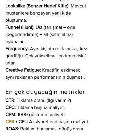
Lookalike (Benzer Hedef Kitle):
 Mevcut 
müşterilere benzeyen yeni kitle 
oluşturma.
Funnel (Huni):
 Üst (tanışma) → orta 
(değerlendirme) → alt (satın alma) 
aşamaları.
Frequency:
 Aynı kişinin reklamı kaç kez 
gördüğü. Çok yükselirse “bıktırma riski” 
artar.
Creative Fatigue:
 Kreatifin eskimesi; 
aynı reklamın performansının düşmesi.
En çok duyacağın metrikler
CTR:
 Tıklama oranı. (İlgi var mı?)
CPC:
 Tıklama başına maliyet.
CPM:
 1000 gösterim maliyeti.
CPA
 / CPL:
 Aksiyon/Lead başına maliyet.
ROAS:
 Reklam harcaması dönüş oranı 