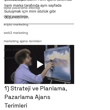
hem marka tarafında aynı sayfada 
dijital pazarlama etkinliği
buluşmak için mini sözlük gibi 
dijital pazarlama
düşünebilirsin.
kripto marketing
web3 marketing
marketing ajansı terimleri
ajans terimleri
marketing terimleri
1) Strateji ve Planlama, 
Pazarlama Ajans 
Terimleri