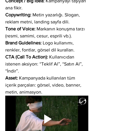
Concept / Big Idea:
 Kampanyayı taşıyan 
ana fikir.
Copywriting:
 Metin yazarlığı. Slogan, 
reklam metni, landing sayfa dili.
Tone of Voice:
 Markanın konuşma tarzı 
(resmi, samimi, cesur, esprili vb.).
Brand Guidelines:
 Logo kullanımı, 
renkler, fontlar, görsel dil kuralları.
CTA (Call To Action):
 Kullanıcıdan 
istenen aksiyon: “Teklif Al”, “Satın Al”, 
“İndir”.
Asset:
 Kampanyada kullanılan tüm 
içerik parçaları: görsel, video, banner, 
metin, animasyon.