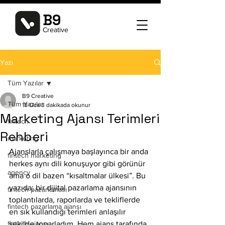
B9
Creative
Yazı
Tüm Yazılar
B9 Creative
Tüm Yazılar
18 Oca
3 dakikada okunur
Marketing Ajansı Terimleri
fintech
Rehberi
marketing
Ajanslarla çalışmaya başlayınca bir anda 
fintech marketing
herkes aynı dili konuşuyor gibi görünür 
agency
ama o dil bazen “kısaltmalar ülkesi”. Bu 
yazıda; bir dijital pazarlama ajansının 
fintech pazarlaması
toplantılarda, raporlarda ve tekliflerde 
fintech pazarlama ajansı
en sık kullandığı terimleri anlaşılır 
fintech ajansı
şekilde toparladım. Hem ajans tarafında 