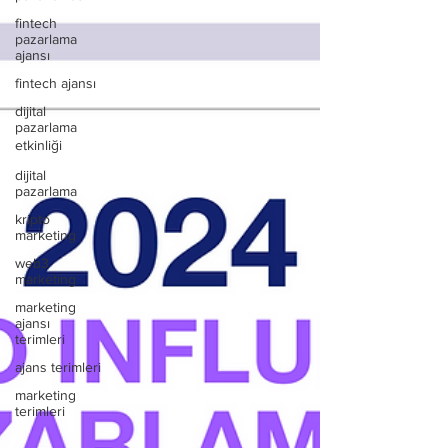
fintech
pazarlama
ajansı
fintech ajansı
dijital
pazarlama
etkinliği
dijital
pazarlama
kripto
marketing
web3
marketing
marketing
ajansı
terimleri
ajans terimleri
marketing
terimleri