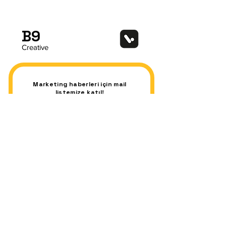
B9
Creative
Marketing haberleri için mail
listemize katıl!
E-posta
Abone Ol
Sektörler
Hizmetlerimiz
Fintech
Sosyal Medya